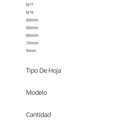
N°7
N°8
40mm
50mm
60mm
70mm
9mm
Tipo De Hoja
Modelo
Cantidad