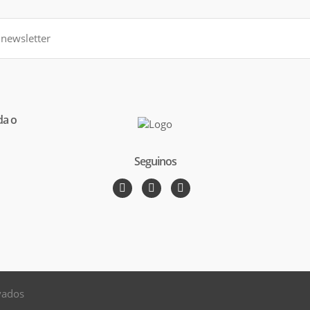
da o
Seguinos
vados