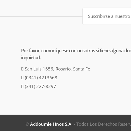
Por favor, comuníquese con nosotros si tiene alguna du
inquietud.
San Luis 1656, Rosario, Santa Fe
(0341) 4213668
(341) 227-8297
©
Addoumie Hnos S.A.
- Todos Los Derechos Reser