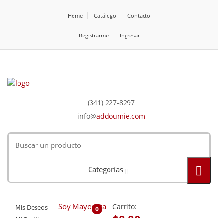
Home
Catálogo
Contacto
Registrarme
Ingresar
(341) 227-8297
info@
addoumie.com
Categorías
Soy Mayorista
Carrito:
Mis Deseos
0